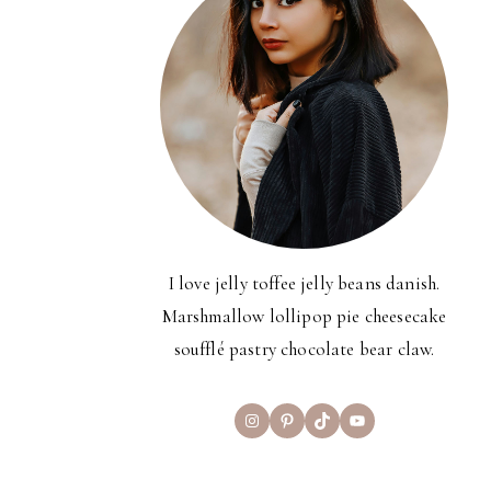
I love jelly toffee jelly beans danish.
Marshmallow lollipop pie cheesecake
soufflé pastry chocolate bear claw.
Instagram
Pinterest
TikTok
YouTube