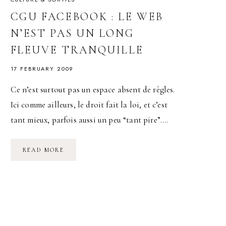
CGU FACEBOOK : LE WEB
N’EST PAS UN LONG
FLEUVE TRANQUILLE
17 FEBRUARY 2009
Ce n’est surtout pas un espace absent de règles.
Ici comme ailleurs, le droit fait la loi, et c’est
tant mieux, parfois aussi un peu “tant pire”….
CGU
READ MORE
FACEBOOK
:
LE
WEB
N’EST
PAS
UN
LONG
FLEUVE
TRANQUILLE