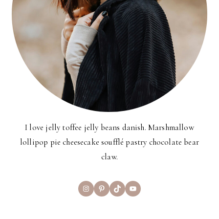
I love jelly toffee jelly beans danish. Marshmallow
lollipop pie cheesecake soufflé pastry chocolate bear
claw.
Instagram
Pinterest
TikTok
YouTube