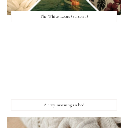
The White Lotus (saison 1)
A cozy morning in bed