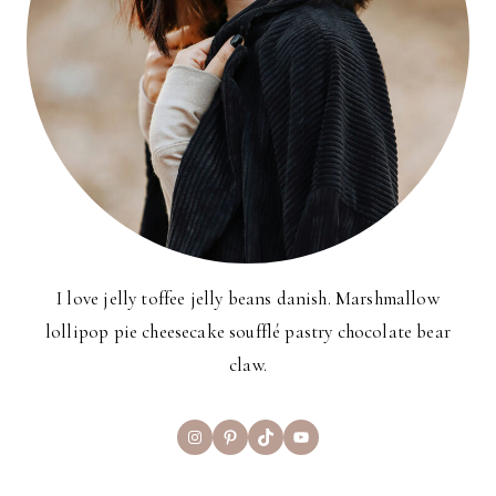
I love jelly toffee jelly beans danish. Marshmallow
lollipop pie cheesecake soufflé pastry chocolate bear
claw.
Instagram
Pinterest
TikTok
YouTube