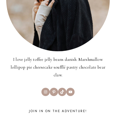
I love jelly toffee jelly beans danish. Marshmallow
lollipop pie cheesecake soufflé pastry chocolate bear
claw.
Instagram
Pinterest
TikTok
YouTube
JOIN IN ON THE ADVENTURE!