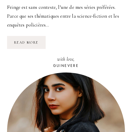
Fringe est sans conteste, l’une de mes séries préférées.
Parce que ses thématiques entre la science-fiction et les
enquêtes policières…
POURQUOI
READ MORE
FRINGE
EST
L’UNE
with love,
DE
MES
GUINEVERE
SÉRIES
PRÉFÉRÉES