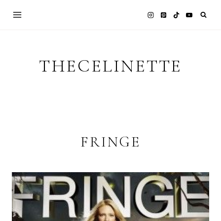
Skip
to
content
THECELINETTE
FRINGE