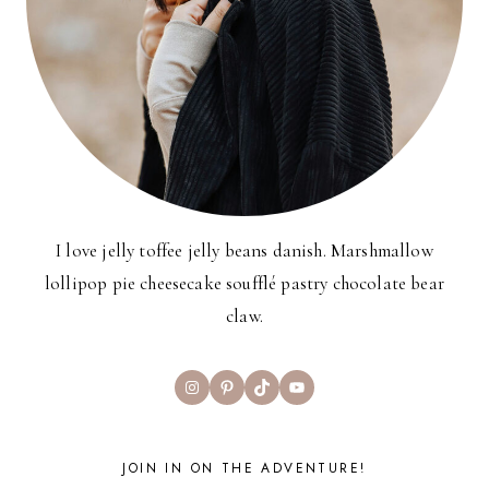
I love jelly toffee jelly beans danish. Marshmallow
lollipop pie cheesecake soufflé pastry chocolate bear
claw.
Instagram
Pinterest
TikTok
YouTube
JOIN IN ON THE ADVENTURE!