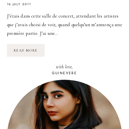
16 JULY 2011
J’étais dans cette salle de concert, attendant les artistes
que j’avais choisi de voir, quand quelqu’un m’annonça une
première partie. J’ai une…
MA
READ MORE
DÉCOUVERTE
DE
PREMIÈRE
with love,
PARTIE
DE
GUINEVERE
CONCERT
:
HOLLYSIZ