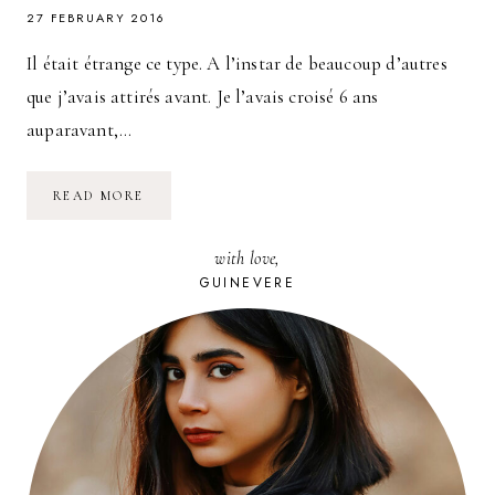
27 FEBRUARY 2016
Il était étrange ce type. A l’instar de beaucoup d’autres
que j’avais attirés avant. Je l’avais croisé 6 ans
auparavant,…
EST-
READ MORE
CE
QUE
TA
with love,
VIE
EST
GUINEVERE
À
LA
HAUTEUR
DE
CE
QUE
TU
VOULAIS
QU’ELLE
SOIT
?