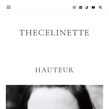
Skip
to
content
THECELINETTE
HAUTEUR