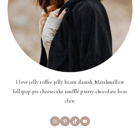
I love jelly toffee jelly beans danish. Marshmallow
lollipop pie cheesecake soufflé pastry chocolate bear
claw.
Instagram
Pinterest
TikTok
YouTube