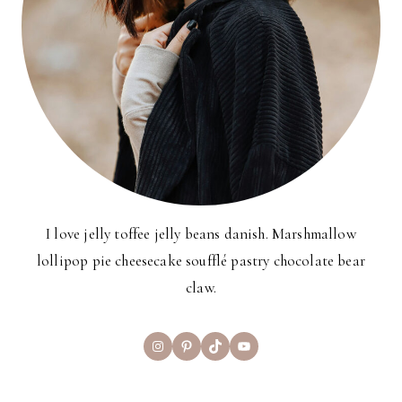
I love jelly toffee jelly beans danish. Marshmallow
lollipop pie cheesecake soufflé pastry chocolate bear
claw.
Instagram
Pinterest
TikTok
YouTube