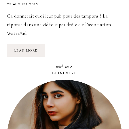
23 AUGUST 2015
Ca donnerait quoi leur pub pour des tampons ? La
réponse dans une vidéo super drôle d.e l’association
WaterAid
ET
READ MORE
SI
LES
HOMMES
with love,
AVAIENT
LEURS
GUINEVERE
RÈGLES
?
MANPONS