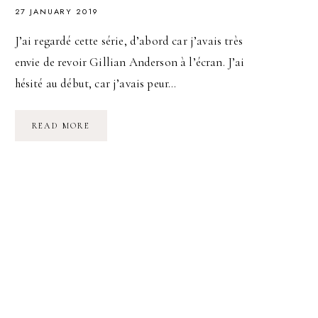
27 JANUARY 2019
J’ai regardé cette série, d’abord car j’avais très
envie de revoir Gillian Anderson à l’écran. J’ai
hésité au début, car j’avais peur…
DÉCOUVRIR
READ MORE
LA
SÉRIE
:
“SEX
EDUCATION”