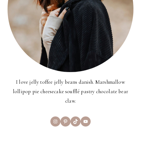
I love jelly toffee jelly beans danish. Marshmallow
lollipop pie cheesecake soufflé pastry chocolate bear
claw.
Instagram
Pinterest
TikTok
YouTube