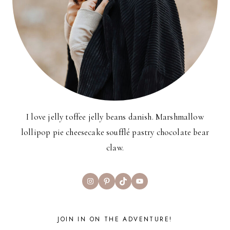
I love jelly toffee jelly beans danish. Marshmallow
lollipop pie cheesecake soufflé pastry chocolate bear
claw.
Instagram
Pinterest
TikTok
YouTube
JOIN IN ON THE ADVENTURE!