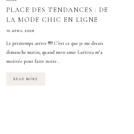
PLACE DES TENDANCES : DE
LA MODE CHIC EN LIGNE
10 APRIL 2008
Le printemps arrive !!!!! C’est ce que je me disais
dimanche matin, quand mon amie Laëtitia m’a
motivée pour faire notre…
PLACE
READ MORE
DES
TENDANCES
:
DE
LA
MODE
CHIC
EN
LIGNE