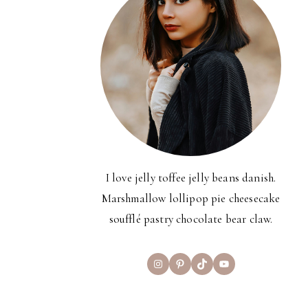
I love jelly toffee jelly beans danish.
Marshmallow lollipop pie cheesecake
soufflé pastry chocolate bear claw.
Instagram
Pinterest
TikTok
YouTube