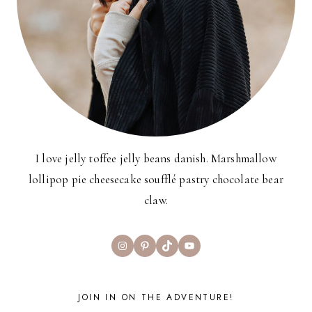
I love jelly toffee jelly beans danish. Marshmallow
lollipop pie cheesecake soufflé pastry chocolate bear
claw.
Instagram
Pinterest
TikTok
YouTube
JOIN IN ON THE ADVENTURE!