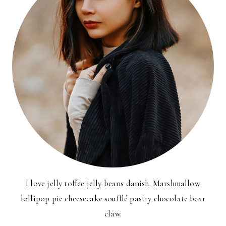
I love jelly toffee jelly beans danish. Marshmallow
lollipop pie cheesecake soufflé pastry chocolate bear
claw.