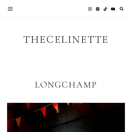
Skip
to
content
THECELINETTE
LONGCHAMP