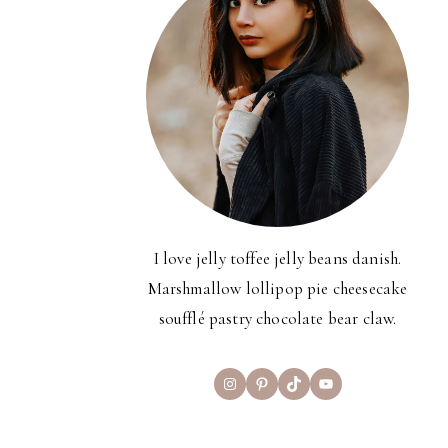
I love jelly toffee jelly beans danish.
Marshmallow lollipop pie cheesecake
soufflé pastry chocolate bear claw.
Instagram
Pinterest
TikTok
YouTube