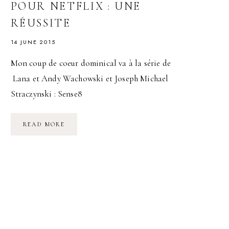
POUR NETFLIX : UNE
RÉUSSITE
14 JUNE 2015
Mon coup de coeur dominical va à la série de
Lana et Andy Wachowski et Joseph Michael
Straczynski : Sense8
SENSE8
READ MORE
LA
SÉRIE
DU
TRIO
WACHOWSKI
STRACZYNSKI
POUR
NETFLIX
:
UNE
RÉUSSITE