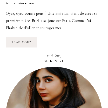
10 DECEMBER 2007
Oyez, oyez bonne gens :) Une amie Lu, vient de créer sa
première pièce. Et elle se joue sur Paris. Comme j’ai
l’habitude d’aller encourager mes…
SORTIE
READ MORE
THÉÂTRE
:
LA
with love,
VIE
DE
GUINEVERE
RÊVES
DE
LUCILE
JAILLANT