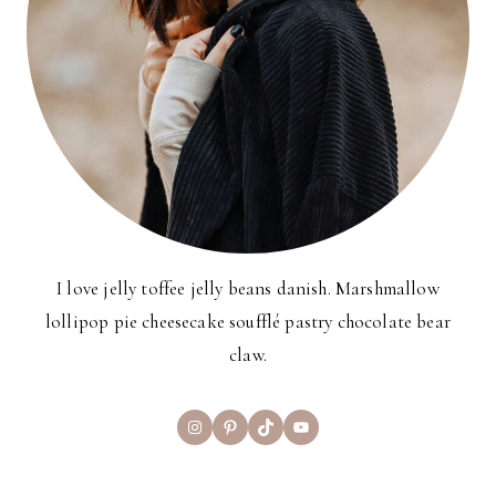
I love jelly toffee jelly beans danish. Marshmallow
lollipop pie cheesecake soufflé pastry chocolate bear
claw.
Instagram
Pinterest
TikTok
YouTube