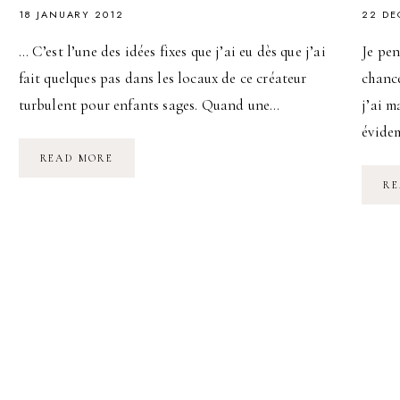
18 JANUARY 2012
22 DE
… C’est l’une des idées fixes que j’ai eu dès que j’ai
Je pe
fait quelques pas dans les locaux de ce créateur
chance
turbulent pour enfants sages. Quand une…
j’ai m
évide
VENEZ
READ MORE
GAGNER
UNE
RE
ROBE
DINO
E
LUCIA
!