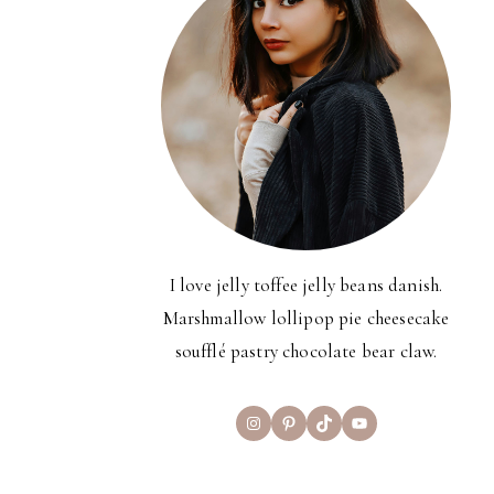
I love jelly toffee jelly beans danish.
Marshmallow lollipop pie cheesecake
soufflé pastry chocolate bear claw.
Instagram
Pinterest
TikTok
YouTube