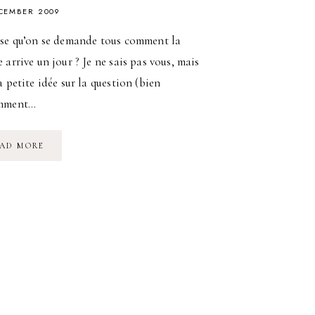
CEMBER 2009
nse qu’on se demande tous comment la
 arrive un jour ? Je ne sais pas vous, mais
a petite idée sur la question (bien
mment…
LE
AD MORE
LUXE
D’UNE
BELLE
HISTOIRE