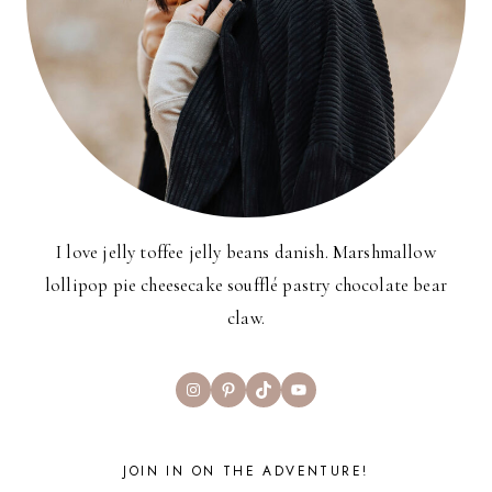
I love jelly toffee jelly beans danish. Marshmallow
lollipop pie cheesecake soufflé pastry chocolate bear
claw.
Instagram
Pinterest
TikTok
YouTube
JOIN IN ON THE ADVENTURE!