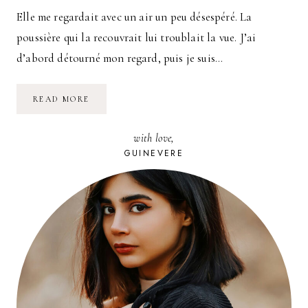
Elle me regardait avec un air un peu désespéré. La
poussière qui la recouvrait lui troublait la vue. J’ai
d’abord détourné mon regard, puis je suis…
UNE
READ MORE
RECETTE
FACILE
POUR
with love,
FAIRE
SON
GUINEVERE
PAIN
MAISON