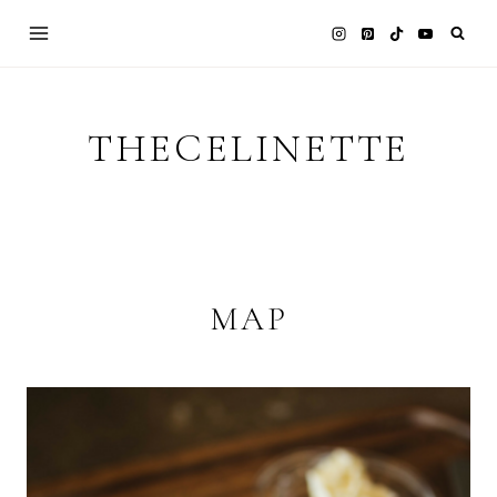
Skip
to
content
THECELINETTE
MAP