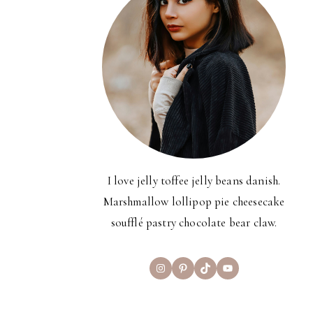
I love jelly toffee jelly beans danish.
Marshmallow lollipop pie cheesecake
soufflé pastry chocolate bear claw.
Instagram
Pinterest
TikTok
YouTube