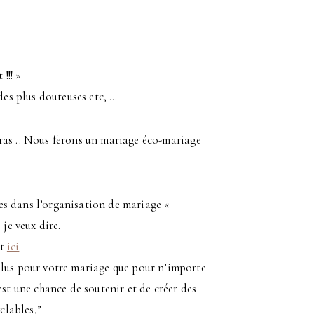
!!! »
des plus douteuses etc, …
ras .. Nous ferons un mariage éco-mariage
sées dans l’organisation de mariage «
je veux dire.
it
ici
plus pour votre mariage que pour n’importe
est une chance de soutenir et de créer des
clables,”