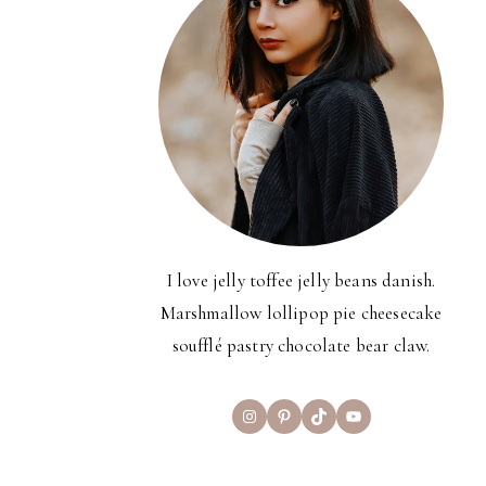
I love jelly toffee jelly beans danish.
Marshmallow lollipop pie cheesecake
soufflé pastry chocolate bear claw.
Instagram
Pinterest
TikTok
YouTube