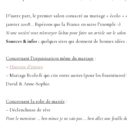
D’autre part, le premier salon consacré au mariage « écolo » 
janvier 2008… Espérons que la France en suive l’exemple :-)
Si une société veut m’envoyer là-bas pour faire un article sur le salon je
Sources & infos :
quelques sites qui donnent de bonnes idées :
Concernant l’organisation même du mariage
:
–
Histoire d’envies
– Mariage Ecolo.fr qui cite entre autres (pour les fournitures) 
David & Anne-Sophie.
Concernant la robe de mariée
:
– Déclencheuse de rêve
Pour le monsieur … ben mince je ne sais pas … bon allez une feuille de f