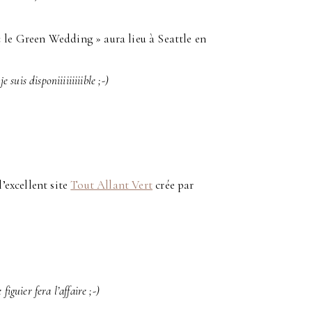
« le Green Wedding » aura lieu à Seattle en
 suis disponiiiiiiiiible ;-)
l’excellent site
Tout Allant Vert
crée par
iguier fera l’affaire ;-)