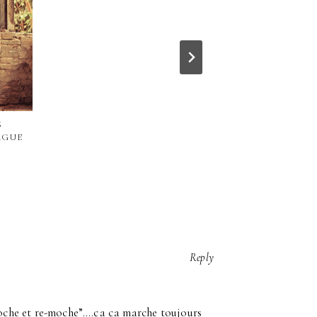
S
PETITE ANNO
AGUE
POUR B
AMBI
Reply
 moche et re-moche”….ça ça marche toujours