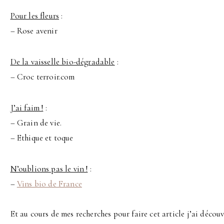
Pour les fleurs
:
– Rose avenir
De la vaisselle bio-dégradable
:
– Croc terroir.com
J’ai faim !
:
– Grain de vie.
– Ethique et toque
N’oublions pas le vin !
:
–
Vins bio de France
Et au cours de mes recherches pour faire cet article j’ai découv