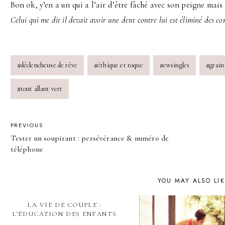
Bon ok, y’en a un qui a l’air d’être fâché avec son peigne mais
Celui qui me dit il devait avoir une dent contre lui est éliminé des c
Post
#
déclencheuse de rêve
#
éthique et toque
#
ewsingles
#
grain
Tags:
#
tout allant vert
POST
PREVIOUS
Tester un soupirant : persévérance & numéro de
NAVIGATION
téléphone
YOU MAY ALSO LI
LA VIE DE COUPLE :
L’ÉDUCATION DES ENFANTS