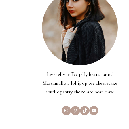
I love jelly toffee jelly beans danish.
Marshmallow lollipop pie cheesecake
soufflé pastry chocolate bear claw.
Instagram
Pinterest
TikTok
YouTube