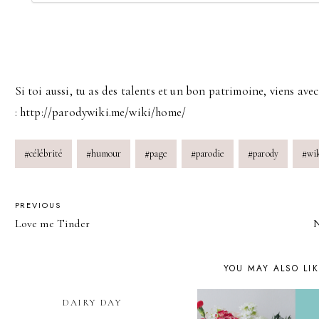
Si toi aussi, tu as des talents et un bon patrimoine, viens ave
: http://parodywiki.me/wiki/home/
Post
#
célébrité
#
humour
#
page
#
parodie
#
parody
#
wi
Tags:
POST
PREVIOUS
Love me Tinder
N
NAVIGATION
YOU MAY ALSO LI
DAIRY DAY