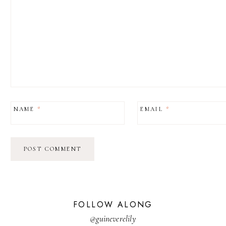
NAME
*
EMAIL
*
FOLLOW ALONG
@guineverelily