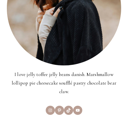
I love jelly toffee jelly beans danish. Marshmallow
lollipop pie cheesecake soufflé pastry chocolate bear
claw.
Instagram
Pinterest
TikTok
YouTube