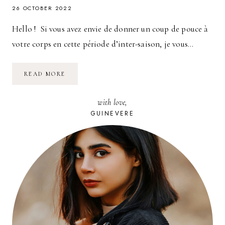
26 OCTOBER 2022
Hello ! Si vous avez envie de donner un coup de pouce à
votre corps en cette période d’inter-saison, je vous…
2
READ MORE
SEMAINES
DE
DÉTOX
with love,
AVEC
LA
GUINEVERE
MICRO-
NUTRITIONNISTE
LAURENCE
MASSIP