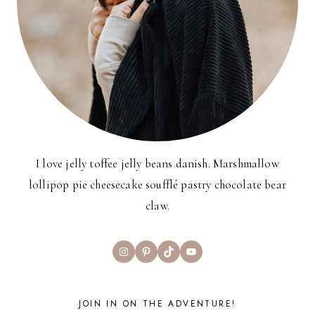
I love jelly toffee jelly beans danish. Marshmallow
lollipop pie cheesecake soufflé pastry chocolate bear
claw.
Instagram
Pinterest
TikTok
YouTube
JOIN IN ON THE ADVENTURE!