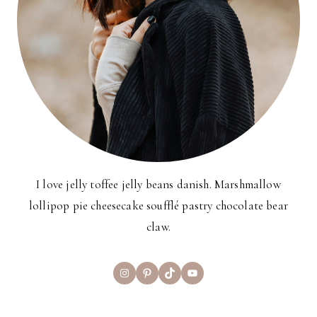
I love jelly toffee jelly beans danish. Marshmallow
lollipop pie cheesecake soufflé pastry chocolate bear
claw.
Instagram
Pinterest
TikTok
YouTube