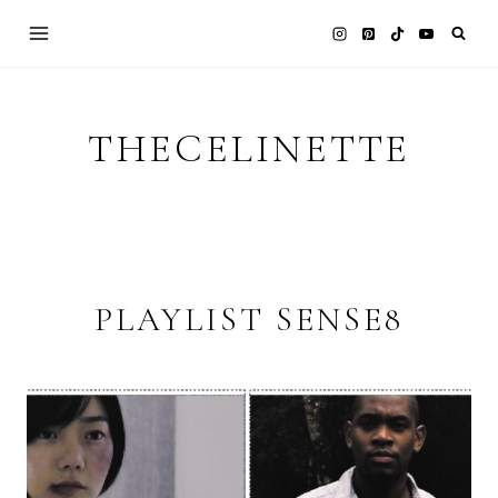
Skip
to
content
THECELINETTE
PLAYLIST SENSE8