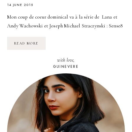
14 JUNE 2015
Mon coup de coeur dominical va à la série de Lana et
Andy Wachowski et Joseph Michael Straczynski : Sense8
SENSE8
READ MORE
LA
SÉRIE
DU
with love,
TRIO
WACHOWSKI
GUINEVERE
STRACZYNSKI
POUR
NETFLIX
:
UNE
RÉUSSITE