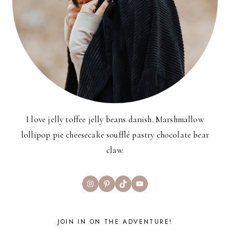
I love jelly toffee jelly beans danish. Marshmallow
lollipop pie cheesecake soufflé pastry chocolate bear
claw.
Instagram
Pinterest
TikTok
YouTube
JOIN IN ON THE ADVENTURE!