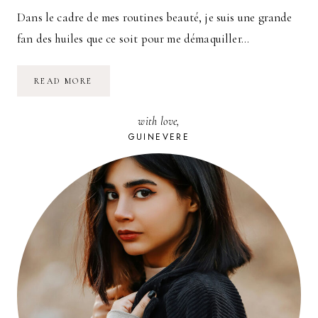
Dans le cadre de mes routines beauté, je suis une grande
fan des huiles que ce soit pour me démaquiller…
MA
READ MORE
ROUTINE
CHEVEUX
:
with love,
HUILE
DE
GUINEVERE
SOIN