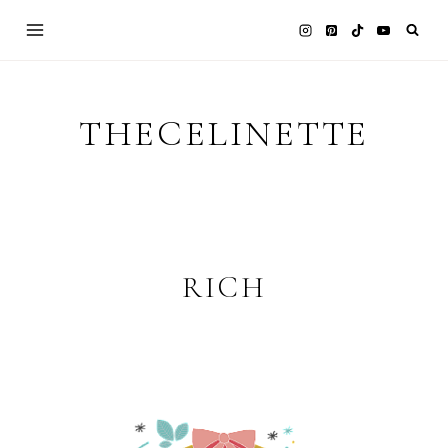
Skip
to
content
THECELINETTE
RICH