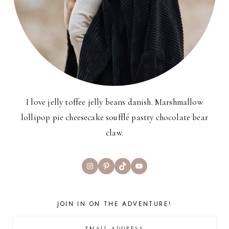
I love jelly toffee jelly beans danish. Marshmallow
lollipop pie cheesecake soufflé pastry chocolate bear
claw.
Instagram
Pinterest
TikTok
YouTube
JOIN IN ON THE ADVENTURE!