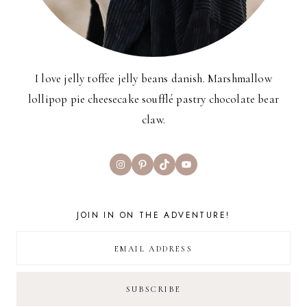
I love jelly toffee jelly beans danish. Marshmallow
lollipop pie cheesecake soufflé pastry chocolate bear
claw.
Instagram
Pinterest
TikTok
YouTube
JOIN IN ON THE ADVENTURE!