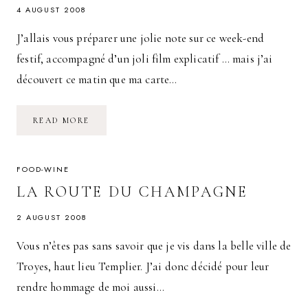
4 AUGUST 2008
J’allais vous préparer une jolie note sur ce week-end
festif, accompagné d’un joli film explicatif … mais j’ai
découvert ce matin que ma carte…
LA
READ MORE
ROUTE
DU
CHAMPAGNE
:
L’ENVERS
FOOD-WINE
DU
DÉCOR
LA ROUTE DU CHAMPAGNE
2 AUGUST 2008
Vous n’êtes pas sans savoir que je vis dans la belle ville de
Troyes, haut lieu Templier. J’ai donc décidé pour leur
rendre hommage de moi aussi…