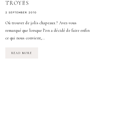
TROYES
2 SEPTEMBER 2010
Où trouver de jolis chapeaux ? Avez-vous
remarqué que lorsque l’on a décidé de faire enfin
ce qui nous convient,…
SARAH
READ MORE
DOLLÉ
:
UNE
MODESTE
MODISTE
À
TROYES