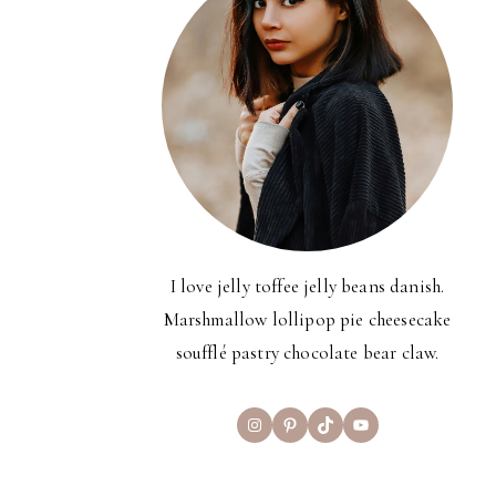
I love jelly toffee jelly beans danish.
Marshmallow lollipop pie cheesecake
soufflé pastry chocolate bear claw.
Instagram
Pinterest
TikTok
YouTube