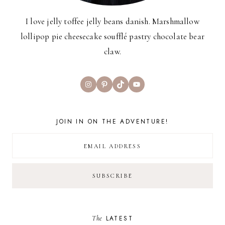
I love jelly toffee jelly beans danish. Marshmallow
lollipop pie cheesecake soufflé pastry chocolate bear
claw.
Instagram
Pinterest
TikTok
YouTube
JOIN IN ON THE ADVENTURE!
The
LATEST