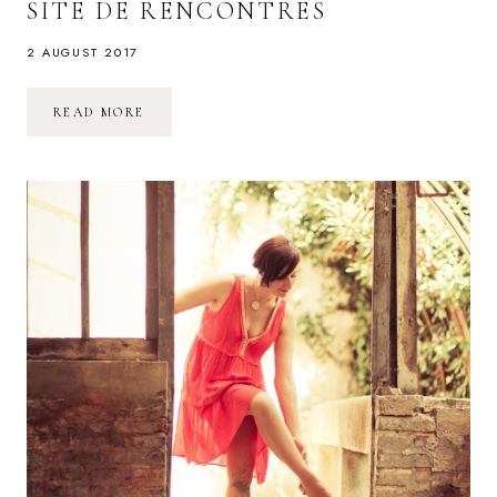
SITE DE RENCONTRES
2 AUGUST 2017
LA
READ MORE
RECETTE
POUR
LE
PROFIL
(PRESQUE)
PARFAIT
POUR
UN
SITE
DE
RENCONTRES