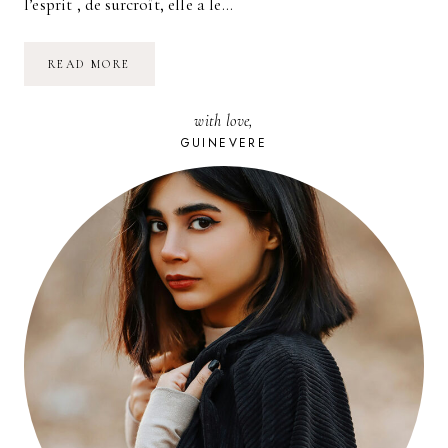
l’esprit , de surcroît, elle a le…
TUTORIEL
READ MORE
:
COMMENT
SE
with love,
PRÉPARER
AU
GUINEVERE
MIEUX
POUR
UN
RENDEZ-
VOUS