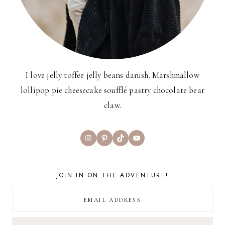
I love jelly toffee jelly beans danish. Marshmallow
lollipop pie cheesecake soufflé pastry chocolate bear
claw.
Instagram
Pinterest
TikTok
YouTube
JOIN IN ON THE ADVENTURE!