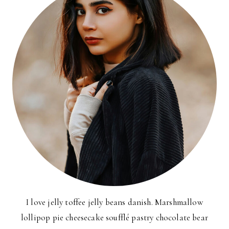
I love jelly toffee jelly beans danish. Marshmallow
lollipop pie cheesecake soufflé pastry chocolate bear