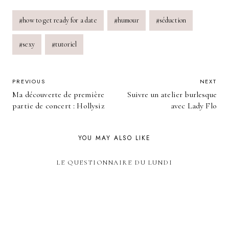
Post
#
how to get ready for a date
#
humour
#
séduction
Tags:
#
sexy
#
tutoriel
POST
PREVIOUS
NEXT
Ma découverte de première
Suivre un atelier burlesque
NAVIGATION
partie de concert : Hollysiz
avec Lady Flo
YOU MAY ALSO LIKE
LE QUESTIONNAIRE DU LUNDI