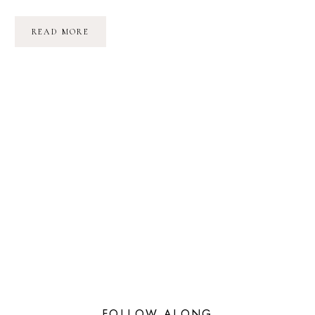
GAGNEZ
READ MORE
1000
EUROS
DE
SHOPPING
À
MCARTHURGLEN
FOLLOW ALONG