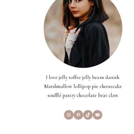
I love jelly toffee jelly beans danish.
Marshmallow lollipop pie cheesecake
soufflé pastry chocolate bear claw.
Instagram
Pinterest
TikTok
YouTube