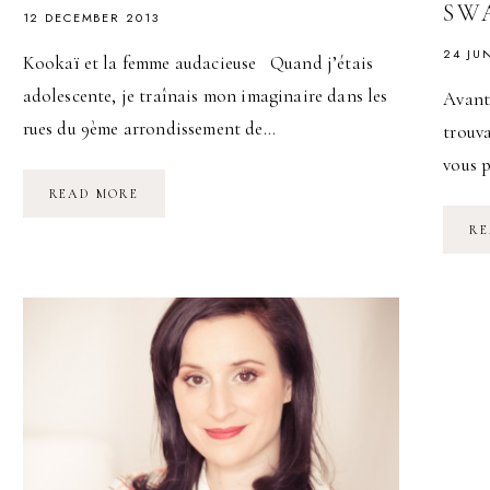
SW
12 DECEMBER 2013
24 JU
Kookaï et la femme audacieuse Quand j’étais
adolescente, je traînais mon imaginaire dans les
Avant-
rues du 9ème arrondissement de…
trouva
vous p
JEU-
READ MORE
CONCOURS
KOOKAÏ
RE
:
L’ENFER
C’EST
MOI