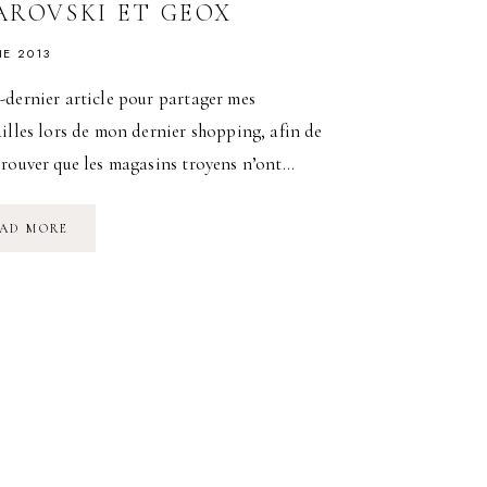
AROVSKI ET GEOX
NE 2013
dernier article pour partager mes
illes lors de mon dernier shopping, afin de
rouver que les magasins troyens n’ont…
SHOPPING
AD MORE
À
TROYES
AU
PROGRAMME
:
LANCEL,
SWAROVSKI
ET
GEOX