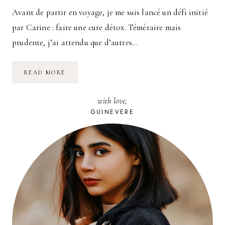
Avant de partir en voyage, je me suis lancé un défi initié
par Carine : faire une cure détox. Téméraire mais
prudente, j’ai attendu que d’autres…
MA
READ MORE
CURE
DÉTOX
:
with love,
CITRON
SIROP
GUINEVERE
D’ÉRABLE.