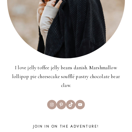
I love jelly toffee jelly beans danish. Marshmallow
lollipop pie cheesecake soufflé pastry chocolate bear
claw.
Instagram
Pinterest
TikTok
YouTube
JOIN IN ON THE ADVENTURE!