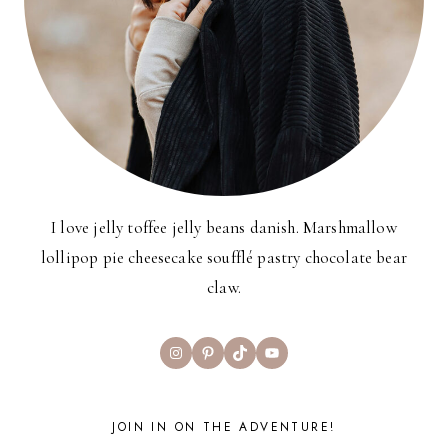
I love jelly toffee jelly beans danish. Marshmallow
lollipop pie cheesecake soufflé pastry chocolate bear
claw.
Instagram
Pinterest
TikTok
YouTube
JOIN IN ON THE ADVENTURE!