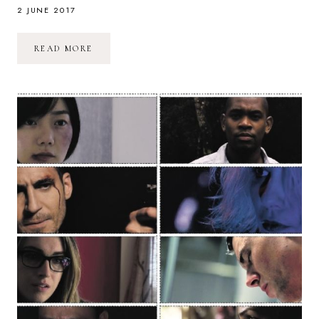
2 JUNE 2017
SENSE8
READ MORE
:
ARRÊT
DE
LA
SÉRIE
PAR
NETFLIX
ET
PÉTITION