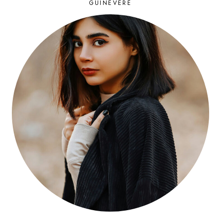
GUINEVERE
STRACZYNSKI
POUR
NETFLIX
:
UNE
RÉUSSITE