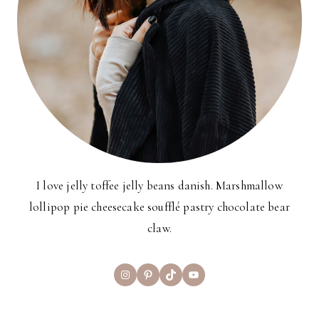
I love jelly toffee jelly beans danish. Marshmallow
lollipop pie cheesecake soufflé pastry chocolate bear
claw.
Instagram
Pinterest
TikTok
YouTube