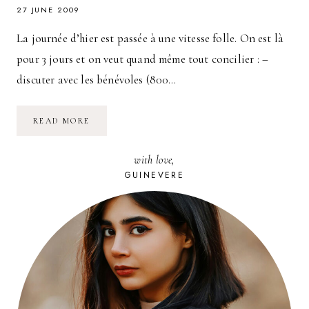
27 JUNE 2009
La journée d’hier est passée à une vitesse folle. On est là
pour 3 jours et on veut quand même tout concilier : –
discuter avec les bénévoles (800…
SOLIDAYS
READ MORE
2009
:
LA
with love,
PROGRAMMATION
DU
GUINEVERE
SAMEDI