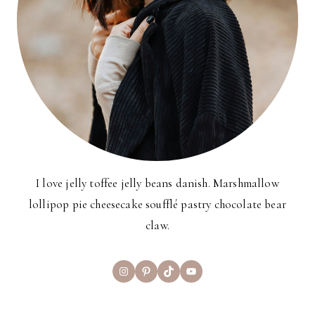
I love jelly toffee jelly beans danish. Marshmallow
lollipop pie cheesecake soufflé pastry chocolate bear
claw.
Instagram
Pinterest
TikTok
YouTube