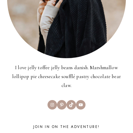
I love jelly toffee jelly beans danish. Marshmallow
lollipop pie cheesecake soufflé pastry chocolate bear
claw.
Instagram
Pinterest
TikTok
YouTube
JOIN IN ON THE ADVENTURE!