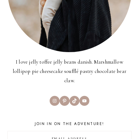
I love jelly toffee jelly beans danish. Marshmallow
lollipop pie cheesecake soufflé pastry chocolate bear
claw.
Instagram
Pinterest
TikTok
YouTube
JOIN IN ON THE ADVENTURE!