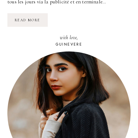
tous les jours via la publicité et en terminale…
RÉINVENTER
READ MORE
UNE
VILLE
EN
with love,
DÉCLIN,
L’EXEMPLE
GUINEVERE
DE
FLINT
(USA)