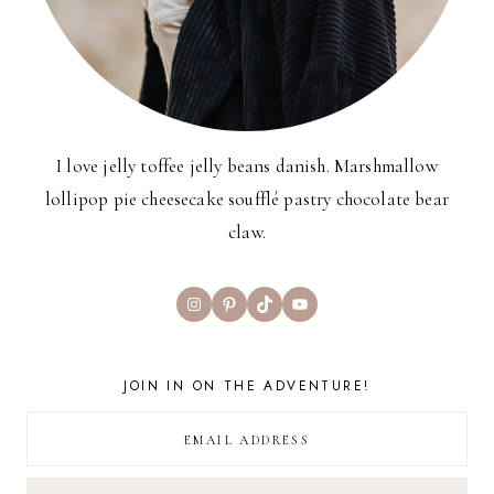
I love jelly toffee jelly beans danish. Marshmallow
lollipop pie cheesecake soufflé pastry chocolate bear
claw.
Instagram
Pinterest
TikTok
YouTube
JOIN IN ON THE ADVENTURE!