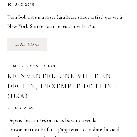
10 JUNE 2018
Tom Bob est un artiste (graffeur, street artist) qui vit à
New York.Son terrain de jeu : la ville. Au…
TOM
READ MORE
BOB
:
L’ARTISTE
QUI
TRANSFORME
HUMEUR & CONFIDENCES
LA
VILLE
RÉINVENTER UNE VILLE EN
DÉCLIN, L’EXEMPLE DE FLINT
(USA)
21 JULY 2009
Depuis des années on nous bassine avec la
consommation. Enfant, j’apprenais cela dans la vie de