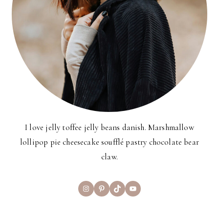
I love jelly toffee jelly beans danish. Marshmallow
lollipop pie cheesecake soufflé pastry chocolate bear
claw.
Instagram
Pinterest
TikTok
YouTube