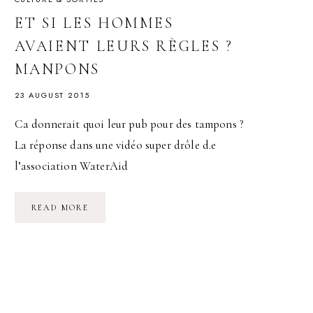
ET SI LES HOMMES
AVAIENT LEURS RÈGLES ?
MANPONS
23 AUGUST 2015
Ca donnerait quoi leur pub pour des tampons ?
La réponse dans une vidéo super drôle d.e
l’association WaterAid
ET
READ MORE
SI
LES
HOMMES
AVAIENT
LEURS
RÈGLES
?
MANPONS