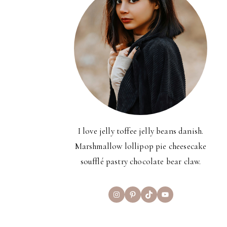
I love jelly toffee jelly beans danish.
Marshmallow lollipop pie cheesecake
soufflé pastry chocolate bear claw.
Instagram
Pinterest
TikTok
YouTube