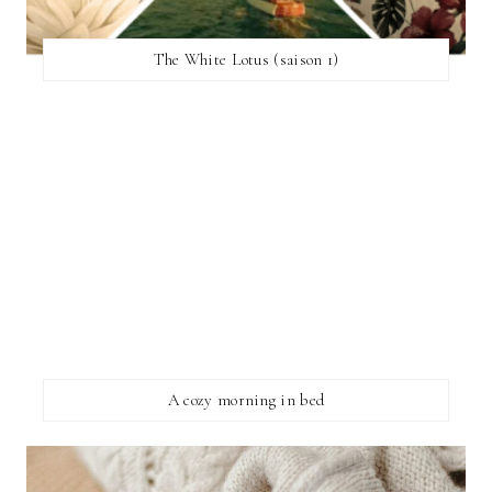
The White Lotus (saison 1)
A cozy morning in bed