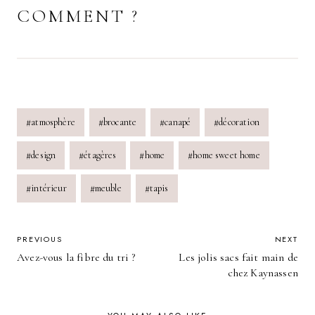
COMMENT ?
Post
#
atmosphère
#
brocante
#
canapé
#
décoration
Tags:
#
design
#
étagères
#
home
#
home sweet home
#
intérieur
#
meuble
#
tapis
POST
PREVIOUS
NEXT
Avez-vous la fibre du tri ?
Les jolis sacs fait main de
NAVIGATION
chez Kaynassen