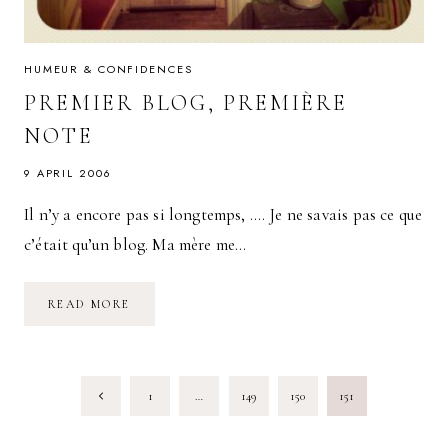
HUMEUR & CONFIDENCES
PREMIER BLOG, PREMIÈRE
NOTE
9 APRIL 2006
Il n’y a encore pas si longtemps, …. Je ne savais pas ce que
c’était qu’un blog. Ma mère me…
PREMIER
READ MORE
BLOG,
PREMIÈRE
NOTE
PAGE
Previous
1
…
149
150
151
NAVIGATION
Page