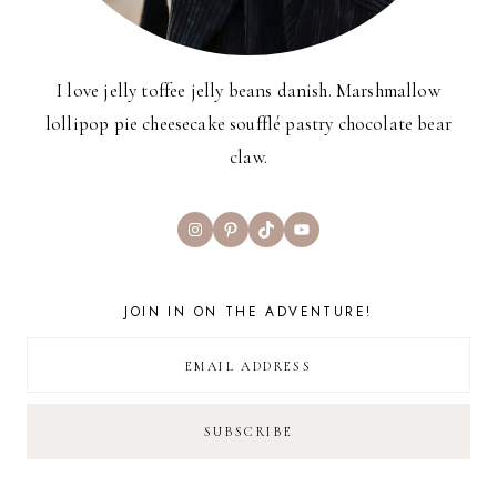
I love jelly toffee jelly beans danish. Marshmallow
lollipop pie cheesecake soufflé pastry chocolate bear
claw.
Instagram
Pinterest
TikTok
YouTube
JOIN IN ON THE ADVENTURE!