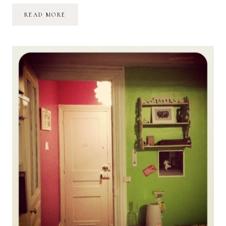
QU’EST-
READ MORE
CE
QUI
GÉNÈRE
L’INFIDÉLITÉ
FÉMININE
?