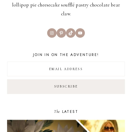
lollipop pie cheesecake soufflé pastry chocolate bear
claw.
Instagram
Pinterest
TikTok
YouTube
JOIN IN ON THE ADVENTURE!
The
LATEST