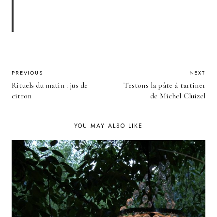
POST
PREVIOUS
NEXT
Rituels du matin : jus de
Testons la pâte à tartiner
NAVIGATION
citron
de Michel Cluizel
YOU MAY ALSO LIKE