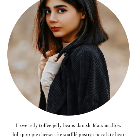
I love jelly toffee jelly beans danish. Marshmallow
lollipop pie cheesecake soufflé pastry chocolate bear