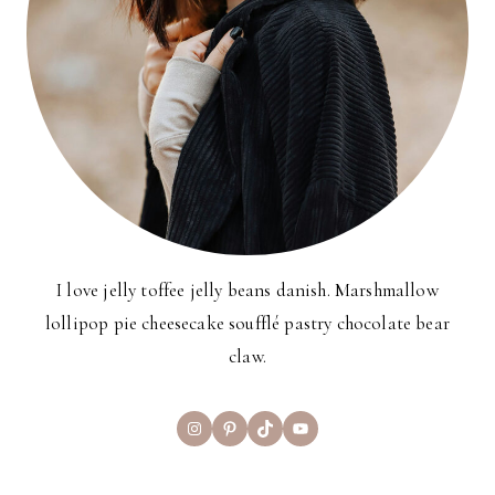
I love jelly toffee jelly beans danish. Marshmallow
lollipop pie cheesecake soufflé pastry chocolate bear
claw.
Instagram
Pinterest
TikTok
YouTube