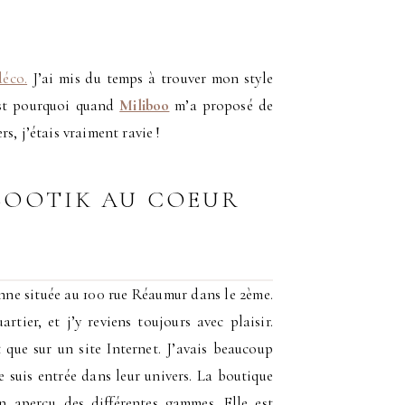
déco.
J’ai mis du temps à trouver mon style
’est pourquoi quand
Miliboo
m’a proposé de
s, j’étais vraiment ravie !
BOOTIK AU COEUR
enne située au 100 rue Réaumur dans le 2ème.
tier, et j’y reviens toujours avec plaisir.
 que sur un site Internet. J’avais beaucoup
e suis entrée dans leur univers. La boutique
n aperçu des différentes gammes. Elle est