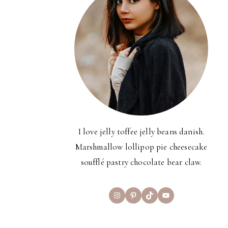
I love jelly toffee jelly beans danish.
Marshmallow lollipop pie cheesecake
soufflé pastry chocolate bear claw.
Instagram
Pinterest
TikTok
YouTube