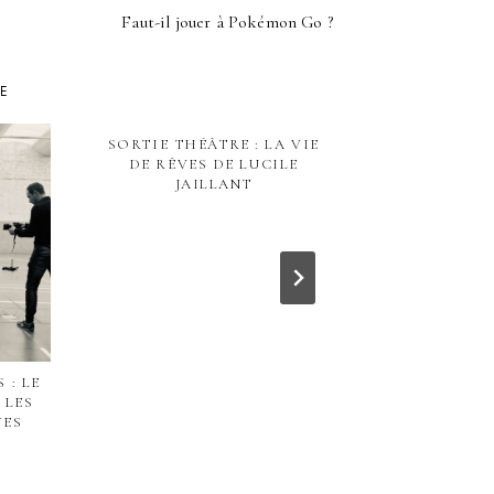
Faut-il jouer à Pokémon Go ?
KE
SORTIE THÉÂTRE : LA VIE
SOLIDAYS
DE RÊVES DE LUCILE
PROGRAM
JAILLANT
SA
 : LE
 LES
YES