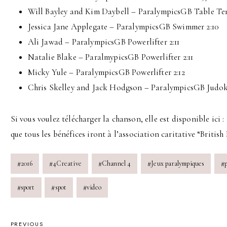
Will Bayley and Kim Daybell – ParalympicsGB Table Ten
Jessica Jane Applegate – ParalympicsGB Swimmer 2:10
Ali Jawad – ParalympicsGB Powerlifter 2:11
Natalie Blake – ParalmypicsGB Powerlifter 2:11
Micky Yule – ParalympicsGB Powerlifter 2:12
Chris Skelley and Jack Hodgson – ParalympicsGB Judok
Si vous voulez télécharger la chanson, elle est disponible ic
que tous les bénéfices iront à l’association caritative “Britis
Post
#
2016
#
4Creative
#
Channel 4
#
Jeux paralympiques
#
Tags:
#
sport
#
spot
#
video
PREVIOUS