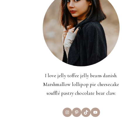
I love jelly toffee jelly beans danish.
Marshmallow lollipop pie cheesecake
soufflé pastry chocolate bear claw.
Instagram
Pinterest
TikTok
YouTube