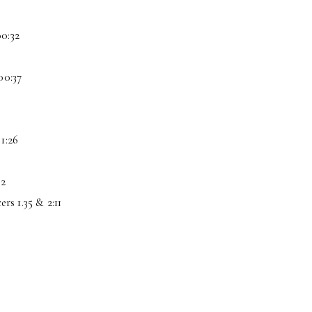
0:32
00:37
1:26
32
s 1.35 & 2:11