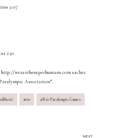
nis 2:07
as 2.30
i : http://wearethesuperhumans.com sachez
h Paralympic Association”.
publicité
#
rio
#
Rio Paralympic Games
NEXT