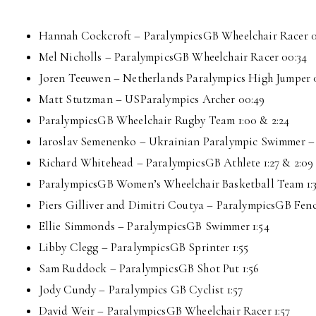
Hannah Cockcroft – ParalympicsGB Wheelchair Racer 0
Mel Nicholls – ParalympicsGB Wheelchair Racer 00:34
Joren Teeuwen – Netherlands Paralympics High Jumper 
Matt Stutzman – USParalympics Archer 00:49
ParalympicsGB Wheelchair Rugby Team 1:00 & 2:24
Iaroslav Semenenko – Ukrainian Paralympic Swimmer – 
Richard Whitehead – ParalympicsGB Athlete 1:27 & 2:09
ParalympicsGB Women’s Wheelchair Basketball Team 1:
Piers Gilliver and Dimitri Coutya – ParalympicsGB Fencer
Ellie Simmonds – ParalympicsGB Swimmer 1:54
Libby Clegg – ParalympicsGB Sprinter 1:55
Sam Ruddock – ParalympicsGB Shot Put 1:56
Jody Cundy – Paralympics GB Cyclist 1:57
David Weir – ParalympicsGB Wheelchair Racer 1:57